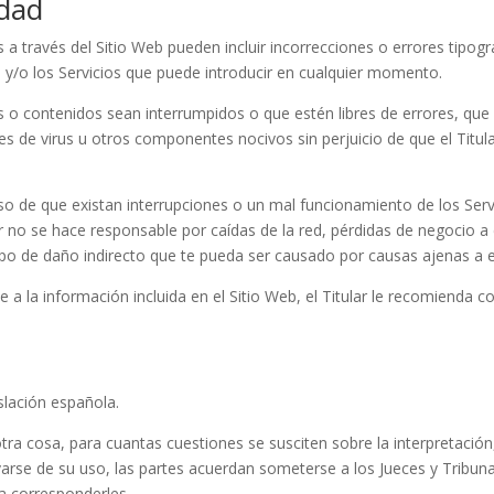
idad
s a través del Sitio Web pueden incluir incorrecciones o errores tipogr
 y/o los Servicios que puede introducir en cualquier momento.
ios o contenidos sean interrumpidos o que estén libres de errores, que
res de virus u otros componentes nocivos sin perjuicio de que el Titula
caso de que existan interrupciones o un mal funcionamiento de los Serv
ar no se hace responsable por caídas de la red, pérdidas de negocio 
tipo de daño indirecto que te pueda ser causado por causas ajenas a el
a la información incluida en el Sitio Web, el Titular le recomienda c
slación española.
a cosa, para cuantas cuestiones se susciten sobre la interpretación,
rse de su uso, las partes acuerdan someterse a los Jueces y Tribunal
ra corresponderles.