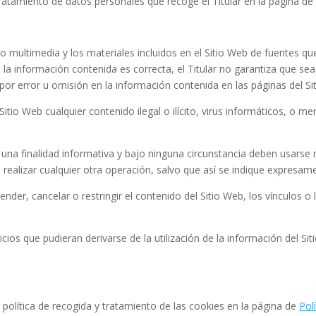
tratamiento de datos personales que recoge el Titular en la página d
do multimedia y los materiales incluidos en el Sitio Web de fuentes qu
a información contenida es correcta, el Titular no garantiza que sea 
por error u omisión en la información contenida en las páginas del Si
Sitio Web cualquier contenido ilegal o ilícito, virus informáticos, o m
una finalidad informativa y bajo ninguna circunstancia deben usarse n
ealizar cualquier otra operación, salvo que así se indique expresam
pender, cancelar o restringir el contenido del Sitio Web, los vínculos o
icios que pudieran derivarse de la utilización de la información del Si
a política de recogida y tratamiento de las cookies en la página de
Pol