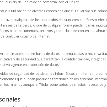
 el inicio de una relación comercial con el Titular.
acceso y la utilización de diversos contenidos que el Titular y/o sus co
tilizar cualquiera de los contenidos del Sitio Web con fines o efectos
 intereses de terceros, o que de cualquier forma puedan dañar, inutiliz
rmáticos o los documentos, archivos y toda clase de contenidos almac
 de cualquier usuario de Internet.
eden ser almacenados en bases de datos automatizadas o no, cuya titul
izativa y de seguridad que garantizan la confidencialidad, integridad
mativa vigente en protección de datos.
idas de seguridad de los sistemas informáticos en Internet no son en
os elementos que puedan producir alteraciones en los sistemas informá
en los mismos aunque el Titular pone todos los medios necesarios 
sonales