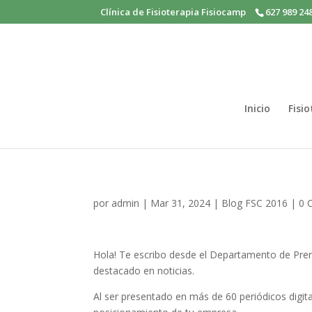
Clínica de Fisioterapia Fisiocamp
627 989 24
Inicio
Fisi
por
admin
|
Mar 31, 2024
|
Blog FSC 2016
|
0 
Hola! Te escribo desde el Departamento de Pre
destacado en noticias.
Al ser presentado en más de 60 periódicos digit