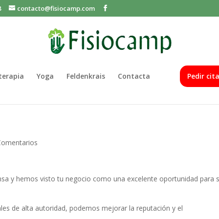
8
contacto@fisiocamp.com
oterapia
Yoga
Feldenkrais
Contacta
Pedir cit
Comentarios
nsa y hemos visto tu negocio como una excelente oportunidad para 
ales de alta autoridad, podemos mejorar la reputación y el