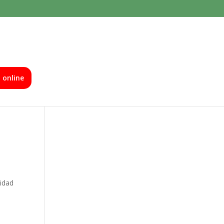
a online
idad