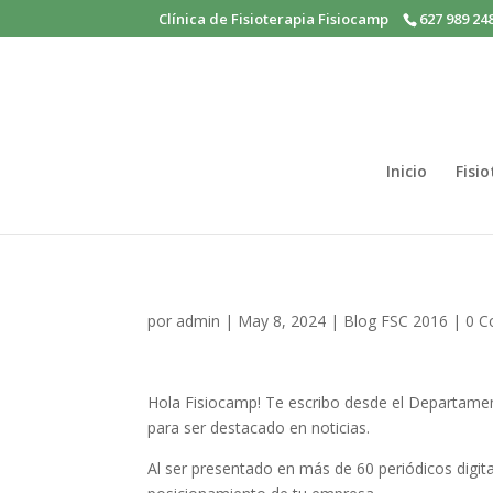
Clínica de Fisioterapia Fisiocamp
627 989 24
Inicio
Fisi
por
admin
|
May 8, 2024
|
Blog FSC 2016
|
0 C
Hola Fisiocamp! Te escribo desde el Departame
para ser destacado en noticias.
Al ser presentado en más de 60 periódicos digit