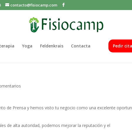
8
contacto@fisiocamp.com
oterapia
Yoga
Feldenkrais
Contacta
Pedir cit
omentarios
nto de Prensa y hemos visto tu negocio como una excelente oportun
ales de alta autoridad, podemos mejorar la reputación y el