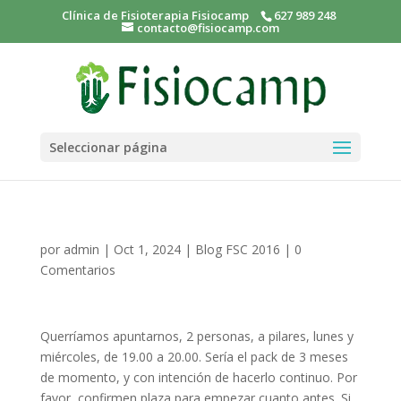
Clínica de Fisioterapia Fisiocamp
627 989 248
contacto@fisiocamp.com
Seleccionar página
por
admin
|
Oct 1, 2024
|
Blog FSC 2016
|
0
Comentarios
Querríamos apuntarnos, 2 personas, a pilares, lunes y
miércoles, de 19.00 a 20.00. Sería el pack de 3 meses
de momento, y con intención de hacerlo continuo. Por
favor, confirmen plaza para empezar cuanto antes. Si