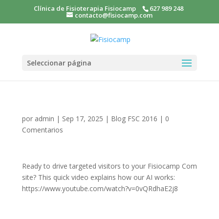
Clínica de Fisioterapia Fisiocamp
627 989 248
contacto@fisiocamp.com
Seleccionar página
por
admin
|
Sep 17, 2025
|
Blog FSC 2016
|
0
Comentarios
Ready to drive targeted visitors to your Fisiocamp Com
site? This quick video explains how our AI works:
https://www.youtube.com/watch?v=0vQRdhaE2j8